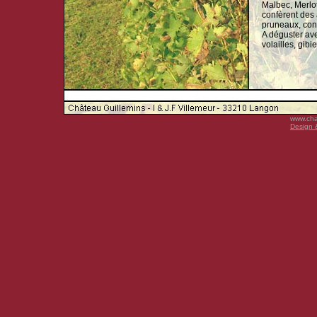
Malbec, Merlot
confèrent des 
pruneaux, conf
A déguster ave
volailles, gibi
Graves supér
Les Graves su
figues et de f
www.cha
Design &
l’acidité et le
avec des pois
blanches, volai
tartes.
Graves Rouge
Cuvée Margaux
cuves de Grav
chêne durant u
sa structure lu