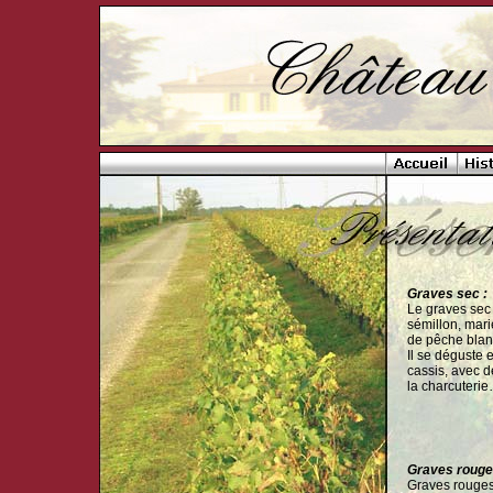
Graves sec :
Le graves sec
sémillon, mari
de pêche blan
Il se déguste 
cassis, avec d
la charcuteri
Graves rouge
Graves rouges