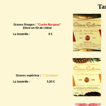
Tar
Graves Rouges :
"Cuvée Margaux"
Elevé en fût de chêne
La bouteille :
8 €
Graves supérieur :
"L'Exotique"
La bouteille :
5,50 €